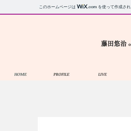
このホームページは
.com
を使って作成され
​藤田悠治
o
HOME
PROFILE
LIVE